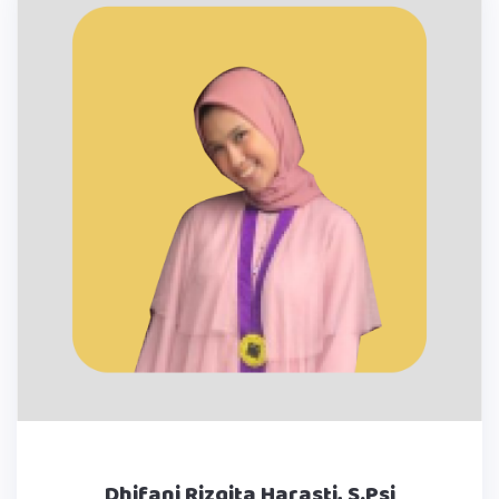
Dhifani Rizqita Harasti, S.Psi