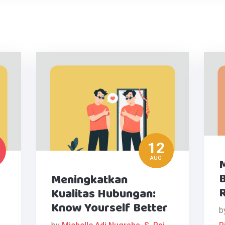
12
AUG
M
B
Meningkatkan
R
Kualitas Hubungan:
Know Yourself Better
b