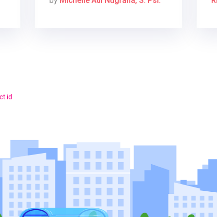
by
Michelle Adi Nugraha, S. Psi.
R
t.id