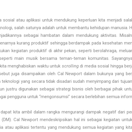
sosial atau aplikasi untuk mendukung keperluan kita menjadi sala
nologi, salah satunya adalah untuk membantu kehidupan manusia. Hany
njadikannya sebagai hambatan dalam mendukung aktivitas. Misa
benarnya kurang produktif sehingga berdampak pada kesehatan menta
kan kegiatan produktif di akhir pekan, seperti berolahraga, mel
i seperti main musik bersama teman-teman komunitas. Sayangnya
t kita menghabiskan waktu untuk
scrolling
di media sosial hingga ber
rsebut juga disampaikan oleh Cal Newport dalam bukunya yang berju
teknologi yang secara tidak disadari sudah menyimpang dari tujuan
un justru digunakan sebagai strategi bisnis oleh berbagai pihak 
agai pengguna untuk “mengonsumsi” secara berlebihan semua inform
ang dapat kita ambil dalam rangka mengurangi dampak negatif dari 
m (DM). Cal Newport mendeskripsikan hal ini sebagai kegiatan unt
 atau aplikasi tertentu yang mendukung semua kegiatan yang kita 