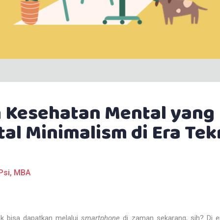
Kesehatan Mental yang P
tal Minimalism di Era Tek
.Psi, MBA
ak bisa dapatkan melalui
smartphone
di zaman sekarang, sih? Di era