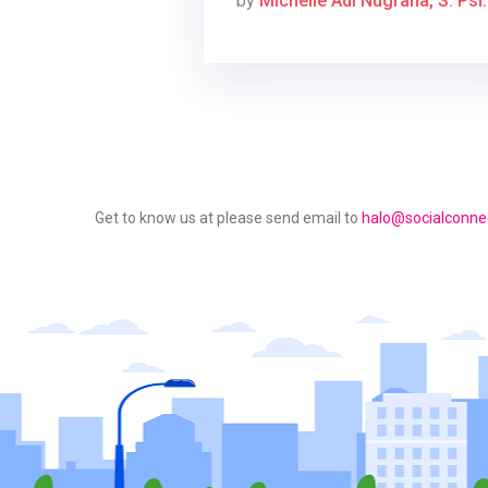
by
Michelle Adi Nugraha, S. Psi.
Get to know us at please send email to
halo@socialconnec