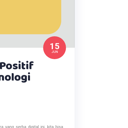
15
JUN
ositif
nologi
 yang serba digital ini, kita bisa