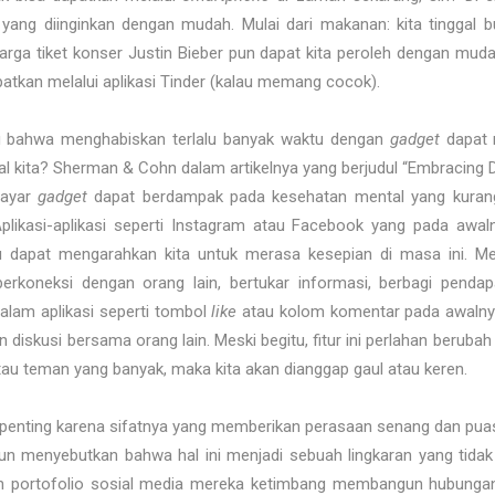
ang diinginkan dengan mudah. Mulai dari makanan: kita tinggal 
harga tiket konser Justin Bieber pun dapat kita peroleh dengan mud
patkan melalui aplikasi Tinder (kalau memang cocok).
 bahwa menghabiskan terlalu banyak waktu dengan
gadget
dapat 
 kita? Sherman & Cohn dalam artikelnya yang berjudul “Embracing D
layar
gadget
dapat berdampak pada kesehatan mental yang kuran
Aplikasi-aplikasi seperti Instagram atau Facebook yang pada aw
ru dapat mengarahkan kita untuk merasa kesepian di masa ini. Me
rkoneksi dengan orang lain, bertukar informasi, berbagi pendap
dalam aplikasi seperti tombol
like
atau kolom komentar pada awalny
iskusi bersama orang lain. Meski begitu, fitur ini perlahan berubah
au teman yang banyak, maka kita akan dianggap gaul atau keren.
i penting karena sifatnya yang memberikan perasaan senang dan p
n menyebutkan bahwa hal ini menjadi sebuah lingkaran yang tidak 
portofolio sosial media mereka ketimbang membangun hubungan 