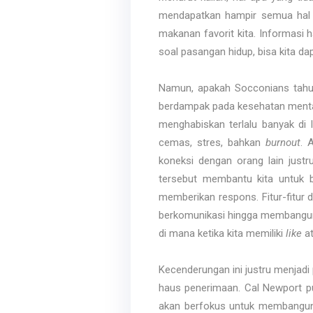
mendapatkan hampir semua hal y
makanan favorit kita. Informasi 
soal pasangan hidup, bisa kita da
Namun, apakah Socconians tahu
berdampak pada kesehatan mental
menghabiskan terlalu banyak di 
cemas, stres, bahkan
burnout
. 
koneksi dengan orang lain just
tersebut membantu kita untuk be
memberikan respons. Fitur-fitur 
berkomunikasi hingga membangun d
di mana ketika kita memiliki
like
at
Kecenderungan ini justru menjad
haus penerimaan. Cal Newport pu
akan berfokus untuk membangun 