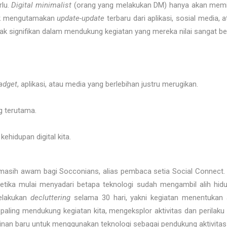
rlu.
Digital minimalist
(orang yang melakukan DM) hanya akan memili
ak mengutamakan
update-update
terbaru dari aplikasi, sosial media, 
k signifikan dalam mendukung kegiatan yang mereka nilai sangat b
adget
, aplikasi, atau media yang berlebihan justru merugikan.
g terutama.
hidupan digital kita.
 masih awam bagi Socconians, alias pembaca setia Social Connect. 
ketika mulai menyadari betapa teknologi sudah mengambil alih hid
elakukan
decluttering
selama 30 hari, yakni kegiatan menentukan
 paling mendukung kegiatan kita, mengeksplor aktivitas dan perila
nan baru untuk menggunakan teknologi sebagai pendukung aktivitas 