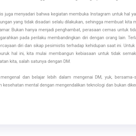
nulis juga menyadari bahwa kegiatan membuka Instagram untuk hal y
ngan yang tidak disadari selalu dilakukan, sehingga membuat kita me
amar. Bukan hanya menjadi penghambat, perasaan cemas untuk tida
garahkan pada perilaku membandingkan diri dengan orang lain. Terl
ayaan diri dan sikap pesimistis terhadap kehidupan saat ini. Untuk 
ruk hal ini, kita mulai membangun kebiasaan untuk tidak semaki
atan kita, salah satunya dengan DM.
k mengenal dan belajar lebih dalam mengenai DM, yuk, bersa
n kesehatan mental dengan mengendalikan teknologi dan bukan diken