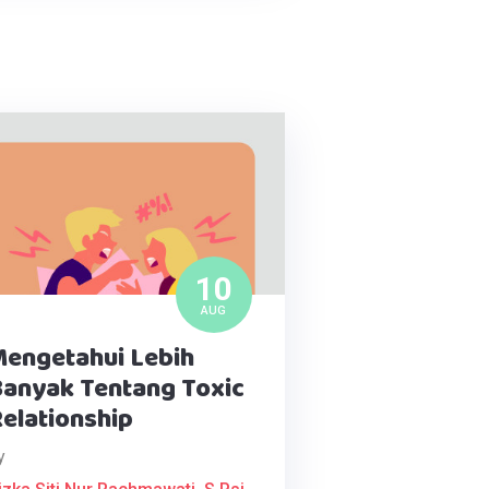
10
AUG
engetahui Lebih
anyak Tentang Toxic
elationship
y