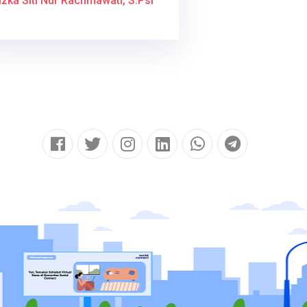
izka Siti Nur Rachmawati, S.Psi