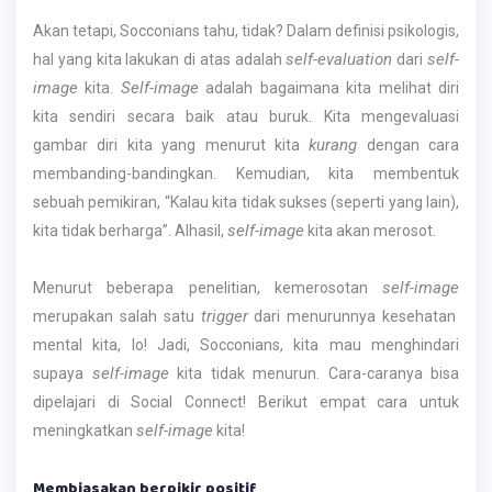
Akan tetapi, Socconians tahu, tidak? Dalam definisi psikologis,
self-evaluation
self-
hal yang kita lakukan di atas adalah
dari
image
Self-image
kita.
adalah bagaimana kita melihat diri
kita sendiri secara baik atau buruk. Kita mengevaluasi
kurang
gambar diri kita yang menurut kita
dengan cara
membanding-bandingkan. Kemudian, kita membentuk
sebuah pemikiran, “Kalau kita tidak sukses (seperti yang lain),
self-image
kita tidak berharga”. Alhasil,
kita akan merosot.
self-image
Menurut beberapa penelitian, kemerosotan
trigger
merupakan salah satu
dari menurunnya kesehatan
mental kita, lo! Jadi, Socconians, kita mau menghindari
self-image
supaya
kita tidak menurun. Cara-caranya bisa
dipelajari di Social Connect! Berikut empat cara untuk
self-image
meningkatkan
kita!
Membiasakan berpikir positif