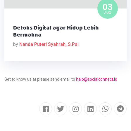
03
AUG
Detoks Digital agar Hidup Lebih
Bermakna
by
Nanda Puteri Syahrah, S.Psi
Get to know us at please send email to
halo@socialconnect.id