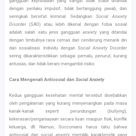
gangguan kepribadian yang sangat tidak stabil ditandai
dengan perilaku impulsif, tidak bertanggung jawab, dan
seringkali bersifat kriminal. Sedangkan
Social Anxiety
Disorder
(SAD) atau lebih dikenal dengan fobia sosial
adalah salah satu jenis gangguan
anxiety
yang ditandai
dengan timbulnya rasa cemas dan cenderung menarik diri
dari sosialisasi. Individu dengan
Social Anxiety Disorder
sering dikarakteristikkan sebagai pemalu, penurut, kurang
antusias, dan tidak berani mengambil risiko.
Cara Mengenali Antisosial dan
Social Anxiety
Kedua gangguan kesehatan mental tersebut disebabkan
oleh pengalaman yang kurang menyenangkan pada masa
kanak-kanak seperti perundungan (
bullying
),
kekerasan/penganiayaan secara lisan maupun fisik, konflik
keluarga, dll. Namun, Socconians harus tahu bahwa
antisosial dan
social anxiety
memiliki karakteristik yang