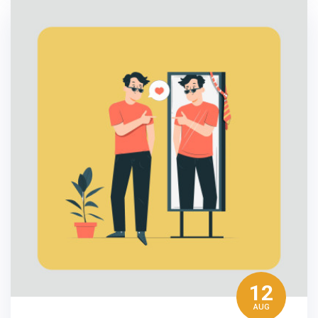
12
AUG