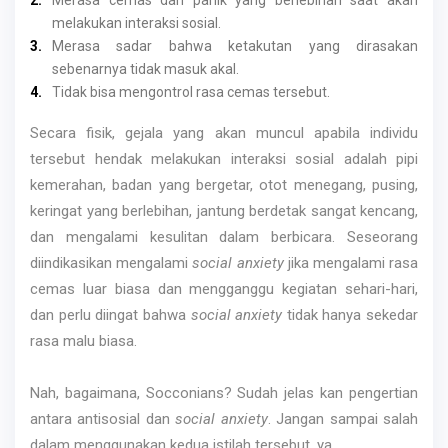
Merasa cemas dan panik yang berlebihan saat akan
melakukan interaksi sosial.
Merasa sadar bahwa ketakutan yang dirasakan
sebenarnya tidak masuk akal.
Tidak bisa mengontrol rasa cemas tersebut.
Secara fisik, gejala yang akan muncul apabila individu
tersebut hendak melakukan interaksi sosial adalah pipi
kemerahan, badan yang bergetar, otot menegang, pusing,
keringat yang berlebihan, jantung berdetak sangat kencang,
dan mengalami kesulitan dalam berbicara. Seseorang
diindikasikan mengalami
social anxiety
jika mengalami rasa
cemas luar biasa dan mengganggu kegiatan sehari-hari,
dan perlu diingat bahwa
social anxiety
tidak hanya sekedar
rasa malu biasa.
Nah, bagaimana, Socconians? Sudah jelas kan pengertian
antara antisosial dan
social anxiety
. Jangan sampai salah
dalam menggunakan kedua istilah tersebut, ya.