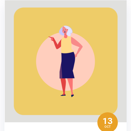
13
OCT