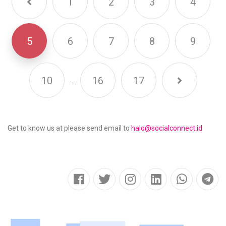
1
2
3
4
5
6
7
8
9
10
16
17
...
Get to know us at please send email to
halo@socialconnect.id