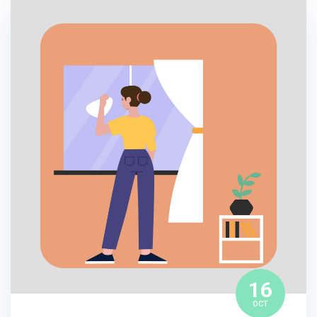
16
OCT