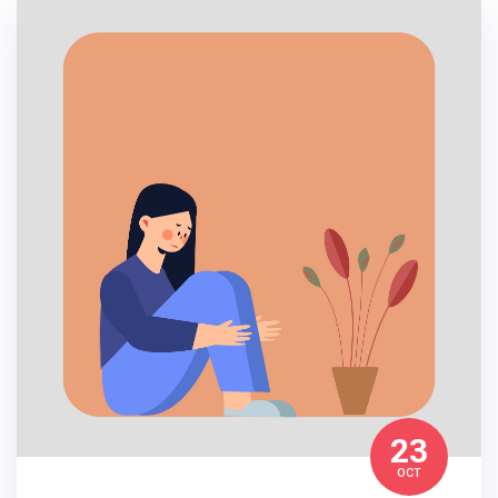
23
OCT